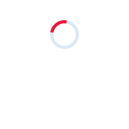
icurei mea et. Mea facilisi urbanit vis detraxit peri